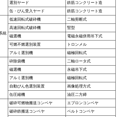
選別ヤード
鉄筋コンクリート造
缶・びん受入ヤード
鉄筋コンクリート造
低速回転式破砕機
二軸剪断式
高速回転式破砕機
竪型
系統
磁選機
電磁永磁併用吊下式
可燃不燃選別装置
トロンメル
アルミ選別機
磁極回転式
砕除袋機
二軸ロータ式
磁選機
永磁吊下式
アルミ選別機
磁極回転式
自動びん色選別装置
画像処理方式
缶圧縮機
油圧二方締
破砕可燃物搬送コンベヤ
エプロンコンベヤ
破砕鉄搬送コンベヤ
ベルトコンベヤ