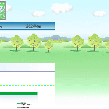
み
施設整備