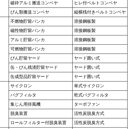
破砕アルミ搬送コンベヤ
ヒレ付ベルトコンベヤ
びん類搬送コンベヤ
縦横桟付きベルトコンベヤ
不燃物貯留バンカ
溶接鋼板製
磁性物貯留バンカ
溶接鋼板製
アルミ貯留バンカ
溶接鋼板製
可燃物貯留バンカ
溶接鋼板製
びん貯留ヤード
ヤード囲い式
缶・びん残渣貯留ヤード
ヤード囲い式
缶成型品貯留ヤード
ヤード囲い式
サイクロン
単式サイクロン
バグフィルタ
乾式バグフィルタ
集じん用排風機
ターボファン
脱臭装置
活性炭脱臭方式
ロールフィルター付脱臭装置
活性炭脱臭方式