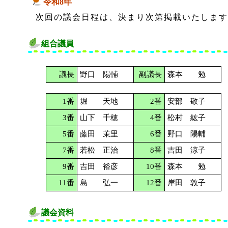
令和8年
次回の議会日程は、決まり次第掲載いたします
組合議員
議長
野口 陽輔
副議長
森本 勉
1番
堀 天地
2番
安部 敬子
3番
山下 千穂
4番
松村 紘子
5番
藤田 茉里
6番
野口 陽輔
7番
若松 正治
8番
吉田 涼子
9番
吉田 裕彦
10番
森本 勉
11番
島 弘一
12番
岸田 敦子
議会資料