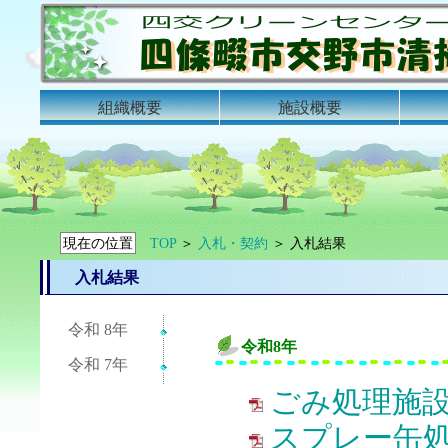
組織概要
施設概要
現在の位置
TOP
＞
入札・契約
＞ 入札結果
入札結果
令和8年
ごみ処理施設
スプレー缶処理