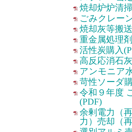
焼却炉炉清掃業
ごみクレーン
焼却灰等搬送業
重金属処理剤購
活性炭購入(P
高反応消石灰購
アンモニア水購
苛性ソーダ購入
令和９年度 
(PDF)
余剰電力（
力）売却（再度